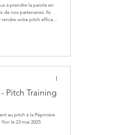
ous à prendre la parole en
s de nos partenaires. Ils
 rendre votre pitch efficace
e pratique chronométré qui
rapidement !
- Pitch Training
nt au pitch à la Pépinière
r Yon le 23 mai 2025