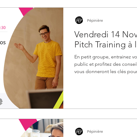
Pépinière
Vendredi 14 No
Pitch Training à 
En petit groupe, entrainez v
public et profitez des conseil
vous donneront les clés pour
et convainquant. Un exercic
vous permet de progresser 
Pépinière