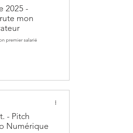
e 2025 -
crute mon
rateur
on premier salarié
. - Pitch
oco Numérique