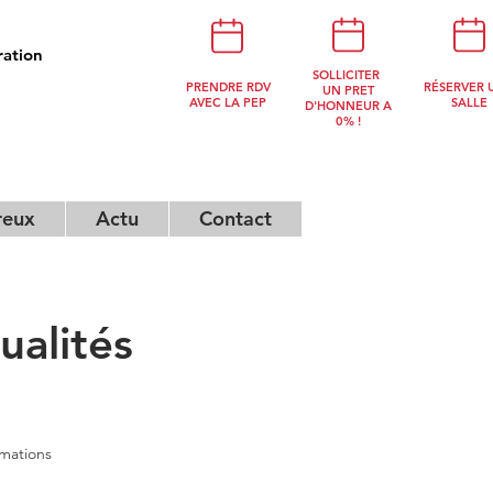
ration
NOUS
SOLLICITER
PRENDRE RDV
RÉSERVER 
CONTACTER
UN PRET
AVEC LA PEP
SALLE
D'HONNEUR A
0% !
reux
Actu
Contact
alités
rmations