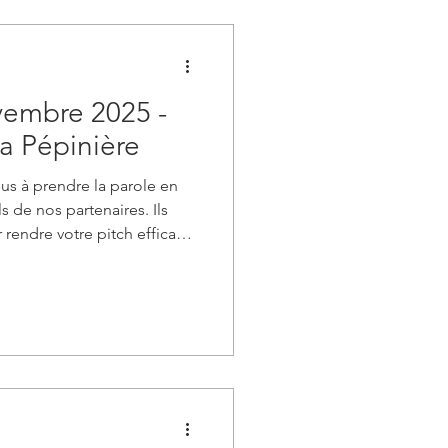
vembre 2025 -
la Pépinière
ous à prendre la parole en
s de nos partenaires. Ils
 rendre votre pitch efficace
e pratique chronométré qui
rapidement !