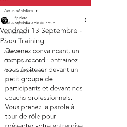
Actus pépinière
Pépinière
Actus pépinière
2 sept. 2024
1 min de lecture
Vendredi 13 Septembre -
Evénements
Pitch Training
Atelier
Devenez convaincant, un 
A la PEP'
temps record : entrainez-
Chez nos partenaires
vous à pitcher devant un 
Conseils & Formations
petit groupe de 
participants et devant nos 
coachs professionnels. 
Vous prenez la parole à 
tour de rôle pour 
présenter votre entreprise 