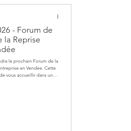
026 - Forum de
e la Reprise
ndée
endra le prochain Forum de la
Entreprise en Vendée. Cette
 de vous accueillir dans un
e Potager Extraordinaire de
je finance, je m'installe : le
a Reprise d'Entreprise est là
os étapes de votre projet.