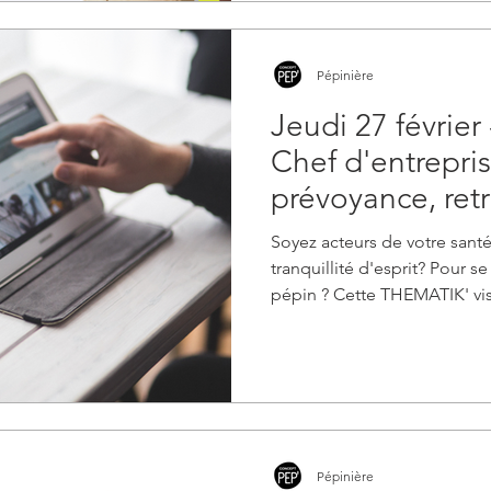
Pépinière
Jeudi 27 février
Chef d'entrepris
prévoyance, retr
AUX IDEES RE
Soyez acteurs de votre santé
tranquillité d'esprit? Pour se
pépin ? Cette THEMATIK' vise
Pépinière