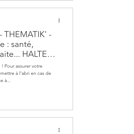
 - THEMATIK' -
e : santé,
aite... HALTE
CUES
 ! Pour assurer votre
 mettre à l'abri en cas de
 à...