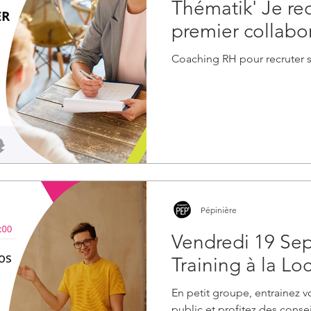
Thématik' Je re
premier collabo
Coaching RH pour recruter s
Pépinière
Vendredi 19 Sept
Training à la L
En petit groupe, entrainez v
public et profitez des consei