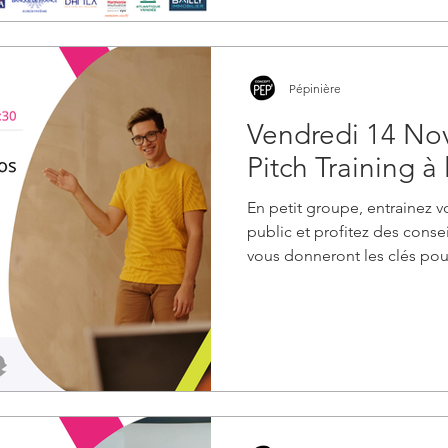
Pépinière
Vendredi 14 No
Pitch Training à
En petit groupe, entrainez v
public et profitez des consei
vous donneront les clés pour
et convainquant. Un exercic
vous permet de progresser 