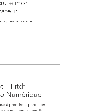
crute mon
rateur
on premier salarié
. - Pitch
oco Numérique
ous à prendre la parole en
ls de nos partenaires. Ils