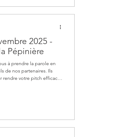
vembre 2025 -
 la Pépinière
ous à prendre la parole en
ls de nos partenaires. Ils
 rendre votre pitch efficace
e pratique chronométré qui
rapidement !