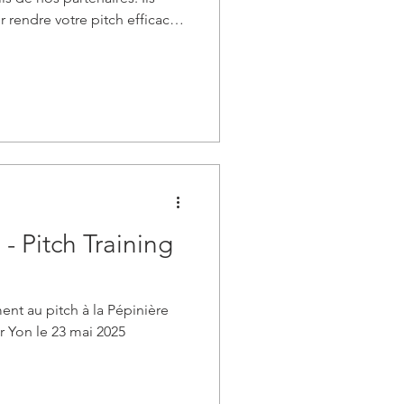
 rendre votre pitch efficace
e pratique chronométré qui
rapidement !
- Pitch Training
ent au pitch à la Pépinière
r Yon le 23 mai 2025