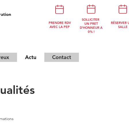
ration
NOUS
SOLLICITER
PRENDRE RDV
RÉSERVER 
CONTACTER
UN PRET
AVEC LA PEP
SALLE
D'HONNEUR A
0% !
reux
Actu
Contact
alités
rmations