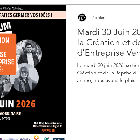
Pépinière
Mardi 30 Juin 2
la Création et d
d'Entreprise Ve
Le mardi 30 juin 2026, se ti
Création et de la Reprise d’
année, nous avons le plaisir
nouveau lieu d’exception : l
La Roche-sur-Yon. Je prépare, 
Forum de la Création et de l
pour vous accompagner sur v
Faites germer vos idées !