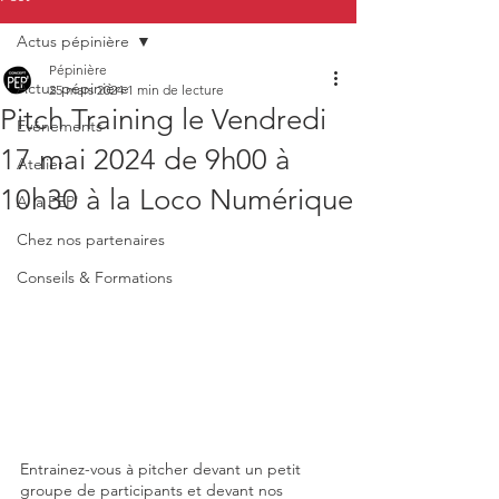
Actus pépinière
Pépinière
Actus pépinière
25 mars 2024
1 min de lecture
Pitch Training le Vendredi
Evénements
17 mai 2024 de 9h00 à
Atelier
10h30 à la Loco Numérique
A la PEP'
Chez nos partenaires
Conseils & Formations
Entrainez-vous à pitcher devant un petit 
groupe de participants et devant nos 