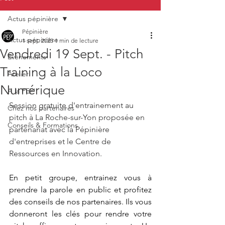
Actus pépinière
Pépinière
Actus pépinière
1 sept. 2025
1 min de lecture
Vendredi 19 Sept. - Pitch
Evénements
Training à la Loco
Atelier
Numérique
A la PEP'
Session gratuite d'entrainement au 
Chez nos partenaires
pitch à La Roche-sur-Yon proposée en 
Conseils & Formations
partenariat avec la Pépinière 
d'entreprises et le Centre de 
Ressources en Innovation.
En petit groupe, entrainez vous à 
prendre la parole en public
et profitez 
des conseils de nos partenaires. Ils vous 
donneront les clés pour rendre votre 