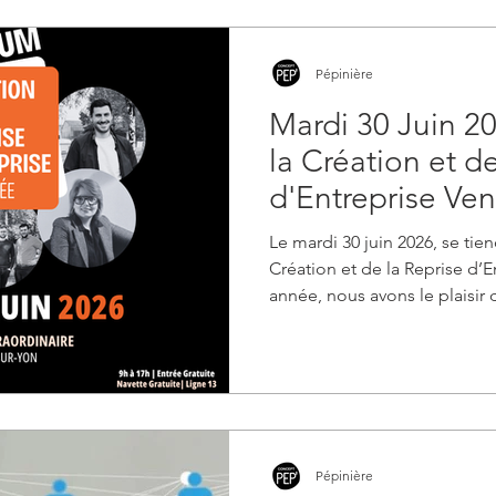
Pépinière
Mardi 30 Juin 2
la Création et d
d'Entreprise Ve
Le mardi 30 juin 2026, se tie
Création et de la Reprise d’
année, nous avons le plaisir 
nouveau lieu d’exception : l
La Roche-sur-Yon. Je prépare, 
Forum de la Création et de la
pour vous accompagner sur v
Faites germer vos idées !
Pépinière