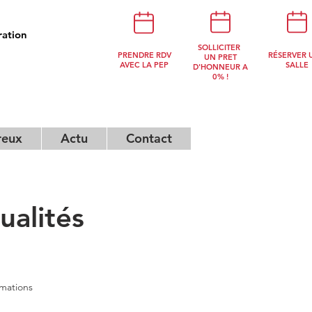
ration
NOUS
SOLLICITER
PRENDRE RDV
RÉSERVER 
CONTACTER
UN PRET
AVEC LA PEP
SALLE
D'HONNEUR A
0% !
reux
Actu
Contact
alités
rmations