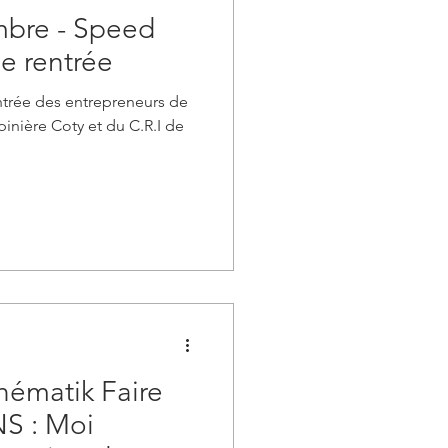
mbre - Speed
e rentrée
trée des entrepreneurs de
inière Coty et du C.R.I de
hématik Faire
S : Moi