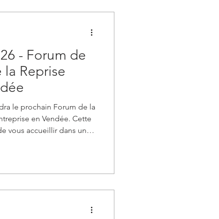
026 - Forum de
e la Reprise
ndée
ndra le prochain Forum de la
Entreprise en Vendée. Cette
de vous accueillir dans un
e Potager Extraordinaire de
je finance, je m'installe : le
 Reprise d'Entreprise est là
os étapes de votre projet.