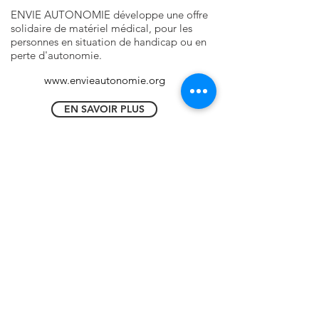
ENVIE AUTONOMIE développe une offre
solidaire de matériel médical, pour les
personnes en situation de handicap ou en
perte d'autonomie.
www.envieautonomie.org
EN SAVOIR PLUS
VOIR LES SUCCESS STORIES
Pépinière d'entreprises généralistes
8 Rue René Coty
85000 La Roche-sur-Yon
Pépinière d'entreprises digitales -
Loco Numérique
125 Boulevard Louis Blanc
85000 La Roche-sur-Yon