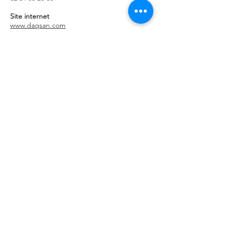
Site internet
www.daqsan.com
Retour à la liste des entreprises
Pépinière d'entreprises généralistes
8 Rue René Coty
85000 La Roche-sur-Yon
Pépinière d'entreprises digitales -
Loco Numérique
125 Boulevard Louis Blanc
85000 La Roche-sur-Yon
02 51 08 88 00
pepiniere@oryon.fr
Accueil du lundi au jeudi de 8h15 à
12h30 et de 13h45 à 18h, et le
vendredi de 8h15 à 12h30.