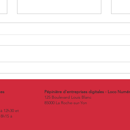
Vendredi 14 Novembre 2025 -
Jeud
Pitch Training à la Pépinière
Mon 
Num
tes
Pépinière d'entreprises digitales - Loco Numé
125 Boulevard Louis Blanc
85000 La Roche-sur-Yon
 à 12h30 et
 8h15 à