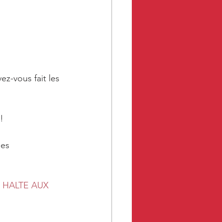
z-vous fait les 
!
es 
te HALTE AUX 