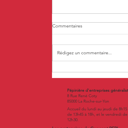
Commentaires
Rédigez un commentaire...
Mardi 30 Juin 2026 - Forum
de la Création et de la
Reprise d'Entreprise Vendée
Pépinière d'entreprises généralis
8 Rue René Coty
85000 La Roche-sur-Yon
Accueil du lundi au jeudi de 8h15
de 13h45 à 18h, et le vendredi de
12h30.