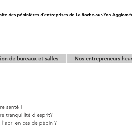
UX IDEES RECUES
site des pépinières d'entreprises de La Roche-sur-Yon Agglomé
ion de bureaux et salles
Nos entrepreneurs heu
re santé ! 
e tranquillité d'esprit?
 l'abri en cas de pépin ?