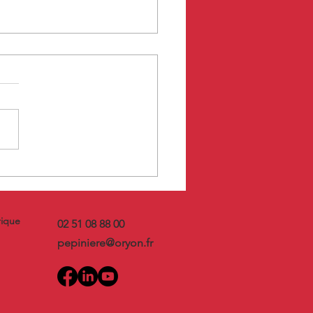
i 6 Novembre 2025 -
instant expert à La Loco
érique
rique
02 51 08 88 00
pepiniere@oryon.fr