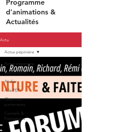
Programme
d'animations &
Actualités
Actu
Actus pépinière
Actus pépinière
Evénements
Atelier
A la PEP'
Chez nos
partenaires
Conseils &
Formations