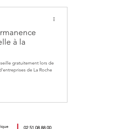
Permanence
le à la
eille gratuitement lors de
d'entreprises de La Roche
rique
02 51 08 88 00