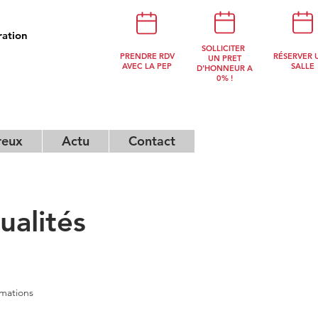
ration
NOUS
SOLLICITER
PRENDRE RDV
RÉSERVER 
CONTACTER
UN PRET
AVEC LA PEP
SALLE
D'HONNEUR A
0% !
reux
Actu
Contact
alités
rmations