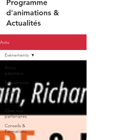
Programme
d'animations &
Actualités
Actu
Evénements
Actus
pépinière
Evénements
Atelier
A la PEP'
Chez nos
partenaires
Conseils &
Formations