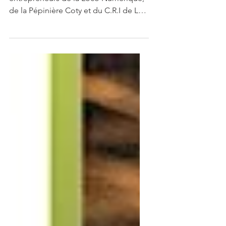
de rentrée
Speed meeting et pot de rentrée des
entrepreneurs de la Loco Numérique,
de la Pépinière Coty et du C.R.I de La
Roche-sur-Yon.