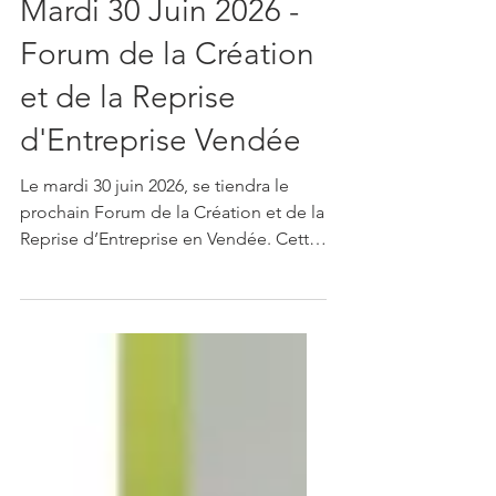
Mardi 30 Juin 2026 -
Forum de la Création
et de la Reprise
d'Entreprise Vendée
Le mardi 30 juin 2026, se tiendra le
prochain Forum de la Création et de la
Reprise d’Entreprise en Vendée. Cette
année, nous avons le plaisir de vous
accueillir dans un nouveau lieu
d’exception : le Potager Extraordinaire
de La Roche-sur-Yon. Je prépare, je
finance, je m'installe : le Forum de la
Création et de la Reprise d'Entreprise
est là pour vous accompagner sur vos
étapes de votre projet. Faites germer