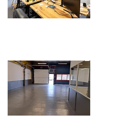
BUREAUX A LOUER
de 10 à 60 m²
à partir de
110 € par mois
*
ATELIERS A LOUER
de 56 à 191 m²
à partir de