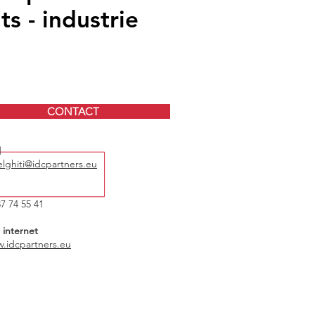
s - industrie
CONTACT
l
elghiti@idcpartners.eu
37 74 55 41
e internet
.idcpartners.eu