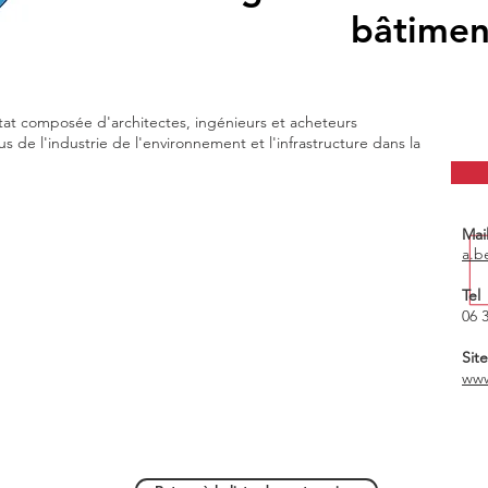
bâtiment
état composée d'architectes, ingénieurs et acheteurs
 de l'industrie de l'environnement et l'infrastructure dans la
Mai
a.b
Tel
06 
Sit
www