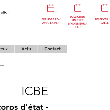
ration
NOUS
SOLLICITER
PRENDRE RDV
RÉSERVER 
CONTACTER
UN PRET
AVEC LA PEP
SALLE
D'HONNEUR A
0% !
reux
Actu
Contact
ux
Actu
Contact
ICBE
corps d'état -