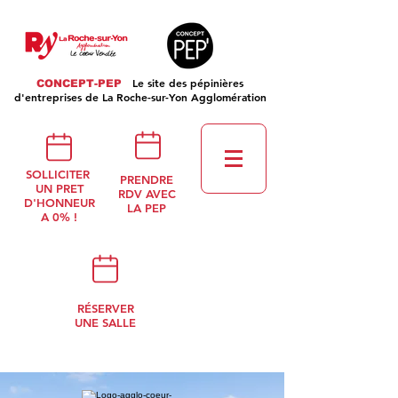
Le site des pépinières
CONCEPT-PEP
d'entreprises de La Roche-sur-Yon Agglomération
SOLLICITER
PRENDRE
UN PRET
RDV AVEC
D'HONNEUR
LA PEP
A 0% !
RÉSERVER
UNE SALLE