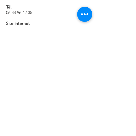
Tél.
06 88 96 42 35
Site internet
vendee-lrsy.sowink.fr
Retour à la liste des entreprises
Pépinière d'entreprises généralistes
8 Rue René Coty
85000 La Roche-sur-Yon
Pépinière d'entreprises digitales -
Loco Numérique
125 Boulevard Louis Blanc
85000 La Roche-sur-Yon
02 51 08 88 00
pepiniere@oryon.fr
Accueil du lundi au jeudi de 8h15 à
12h30 et de 13h45 à 18h, et le