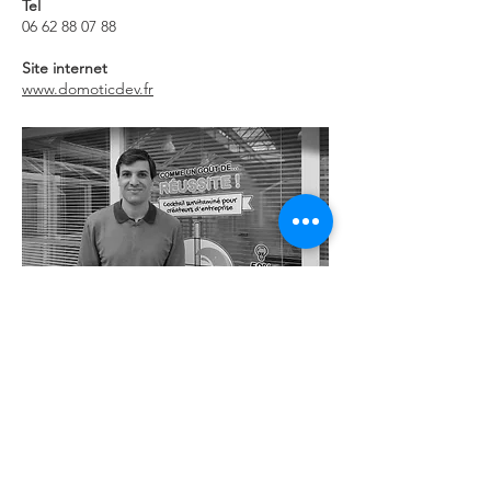
Tel
06 62 88 07 88
Site internet
www.domoticdev.fr
Retour à la liste des entreprises
Pépinière d'entreprises généralistes
8 Rue René Coty
85000 La Roche-sur-Yon