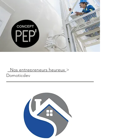
Nos entrepreneurs heureux
>
Domoticdev