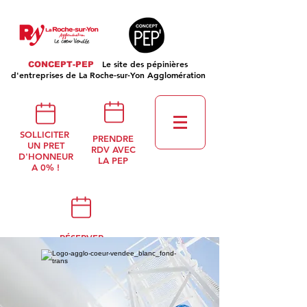
Le site des pépinières
CONCEPT-PEP
d'entreprises de La Roche-sur-Yon Agglomération
SOLLICITER
PRENDRE
UN PRET
RDV AVEC
D'HONNEUR
LA PEP
A 0% !
RÉSERVER
UNE SALLE