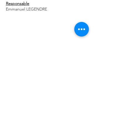
Responsable
Emmanuel LEGENDRE
Retour à la liste des entreprises
Pépinière d'entreprises généralistes
8 Rue René Coty
85000 La Roche-sur-Yon
Pépinière d'entreprises digitales -
Loco Numérique
125 Boulevard Louis Blanc
85000 La Roche-sur-Yon
02 51 08 88 00