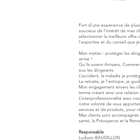
Fort d'une expérience de plus
soucieux de l'intérêt de mes cli
sélectionner la meilleure offre c
l'expertise et du conseil que je
Mon métier : protéger les dirige
arrive !
Qu’ils soient Artisans, Commer
eux les dirigeants.
L’accident, la maladie je protè
La retraite, je l’anticipe, je gui
Mon engagement envers les cli
terme créant ainsi une relation 
L’interprofessionnalité avec no
notre volonté de vous apporter
services et de produits, pour 
Mes clients sont accompagnés su
santé, la Prévoyance et la Retra
Responsable
Ludovic BAUDILLON