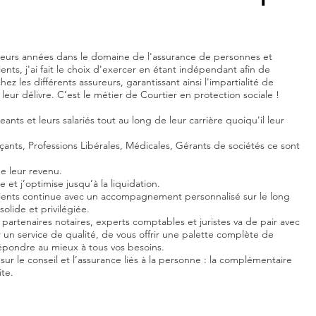
ieurs années dans le domaine de l'assurance de personnes et
ents, j'ai fait le choix d'exercer en étant indépendant afin de
hez les différents assureurs, garantissant ainsi l'impartialité de
 leur délivre. C’est le métier de Courtier en protection sociale !
ants et leurs salariés tout au long de leur carrière quoiqu'il leur
çants, Professions Libérales, Médicales, Gérants de sociétés ce sont
ge leur revenu.
de et j’optimise jusqu’à la liquidation.
ents continue avec un accompagnement personnalisé sur le long
solide et privilégiée.
s partenaires notaires, experts comptables et juristes va de pair avec
 un service de qualité, de vous offrir une palette complète de
répondre au mieux à tous vos besoins.
r le conseil et l’assurance liés à la personne : la complémentaire
ite.