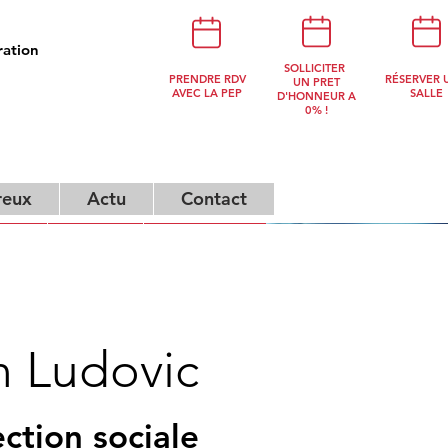
ration
NOUS
SOLLICITER
PRENDRE RDV
RÉSERVER 
CONTACTER
UN PRET
AVEC LA PEP
SALLE
D'HONNEUR A
0% !
reux
Actu
Contact
ux
Actu
Contact
n Ludovic
ction sociale