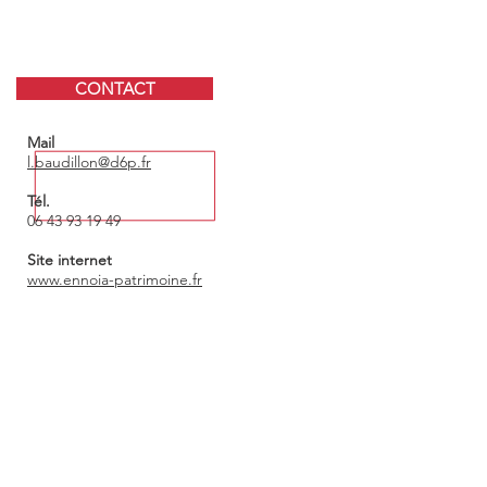
CONTACT
Mail
l.baudillon@d6p.fr
Tél.
06 43 93 19 49
Site internet
www.ennoia-patrimoine.fr