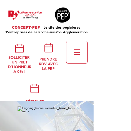
Le site des pépinières
CONCEPT-PEP
d'entreprises de La Roche-sur-Yon Agglomération
SOLLICITER
PRENDRE
UN PRET
RDV AVEC
D'HONNEUR
LA PEP
A 0% !
RÉSERVER
UNE SALLE