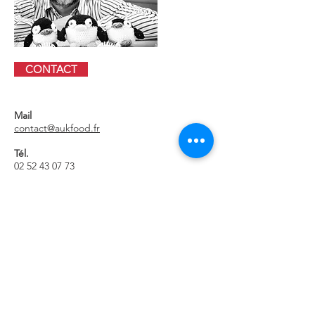
CONTACT
Mail
contact@aukfood.fr
Tél.
02 52 43 07 73
Site internet
www.aukfood.fr
Retour à la liste des entreprises
Pépinière d'entreprises généralistes
8 Rue René Coty
85000 La Roche-sur-Yon