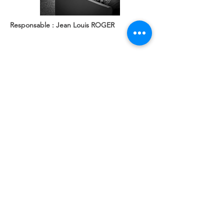
Responsable : Jean Louis ROGER
Retour à la liste des entreprises
Pépinière d'entreprises généralistes
8 Rue René Coty
85000 La Roche-sur-Yon
Pépinière d'entreprises digitales -
Loco Numérique
125 Boulevard Louis Blanc
85000 La Roche-sur-Yon
02 51 08 88 00
pepiniere@oryon.fr