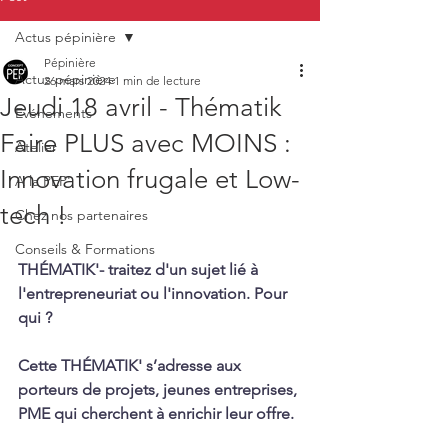
Actus pépinière
Pépinière
Actus pépinière
26 mars 2024
1 min de lecture
Jeudi 18 avril - Thématik
Evénements
Faire PLUS avec MOINS :
Atelier
Innovation frugale et Low-
A la PEP'
tech !
Chez nos partenaires
Conseils & Formations
THÉMATIK'- traitez d'un sujet lié à 
l'entrepreneuriat ou l'innovation. Pour 
qui ? 
Cette THÉMATIK' s’adresse aux 
porteurs de projets, jeunes entreprises, 
PME qui cherchent à enrichir leur offre.